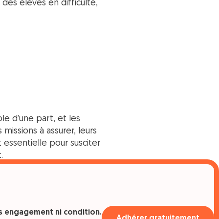
s élèves en difficulté,
le d’une part, et les
missions à assurer, leurs
 essentielle pour susciter
.
1er septembre 2023 avec
ns engagement ni condition.
Adhérer gratuitement