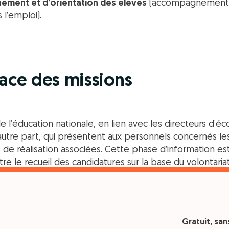
ement et d’orientation des élèves
(accompagnement de
l’emploi).
lace des missions
 l’éducation nationale, en lien avec les directeurs d’éco
utre part, qui présentent aux personnels concernés les 
s de réalisation associées. Cette phase d’information est
 le recueil des candidatures sur la base du volontariat
E évolue régulièrement. La dernière mesure remonte au 
fixe (2 550 euros bruts annuels).
Gratuit, sa