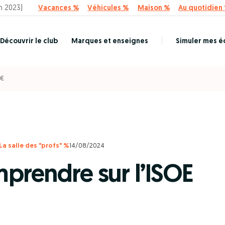
n 2023)
Vacances %
Véhicules %
Maison %
Au quotidien
Découvrir le club
Marques et enseignes
Simuler mes 
OE
La salle des "profs" %
14/08/2024
prendre sur l’ISOE