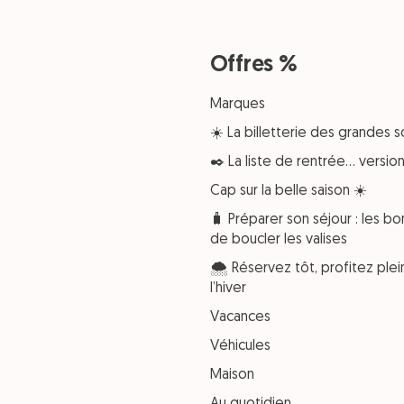
Offres %
Marques
☀️ La billetterie des grandes s
✒️ La liste de rentrée… versi
Cap sur la belle saison ☀️
🧳 Préparer son séjour : les bo
de boucler les valises
🌨️ Réservez tôt, profitez pl
l’hiver
Vacances
Véhicules
Maison