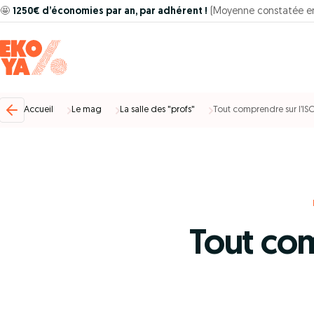
🤩
1250€ d’économies par an, par adhérent !
(Moyenne constatée e
Accueil
Le mag
La salle des "profs"
Tout comprendre sur l’IS
Tout com