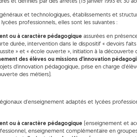
dres et définies par des arrêtés (15 janvier 1993 et 30 ao
s généraux et technologiques, établissements et struct
lycées professionnels, elles sont les suivantes :
ent ou à caractère pédagogique
assurées en présence
 durée, intervention dans le dispositif « devoirs faits 
ussite » et « école ouverte », initiation à la découverte 
ement des élèves ou missions d’innovation pédagog
ojets d’innovation pédagogique, prise en charge d’élèv
uverte des métiers).
régionaux d’enseignement adaptés et lycées professionn
ent ou à caractère
pédagogique
(enseignement et a
fessionnel, enseignement complémentaire en groupes d’