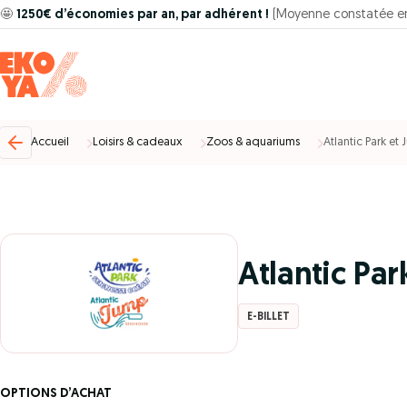
🤩
1250€ d’économies par an, par adhérent !
(Moyenne constatée e
Accueil
Loisirs & cadeaux
Zoos & aquariums
Atlantic Park et
Atlantic Pa
E-BILLET
OPTIONS D’ACHAT