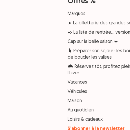
Offres %
Marques
☀️ La billetterie des grandes s
✒️ La liste de rentrée… versi
Cap sur la belle saison ☀️
🧳 Préparer son séjour : les bo
de boucler les valises
🌨️ Réservez tôt, profitez pl
l’hiver
Vacances
Véhicules
Maison
Au quotidien
Loisirs & cadeaux
S’abonner à la newsletter