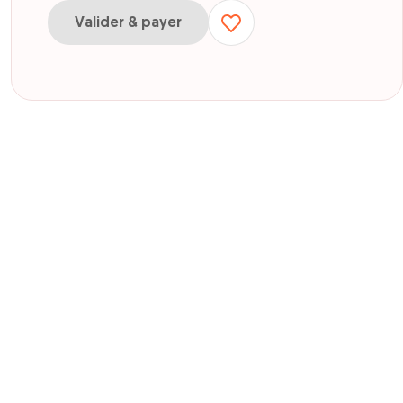
Valider & payer
ur Adulte ou enfant Atlantic park dpt 40