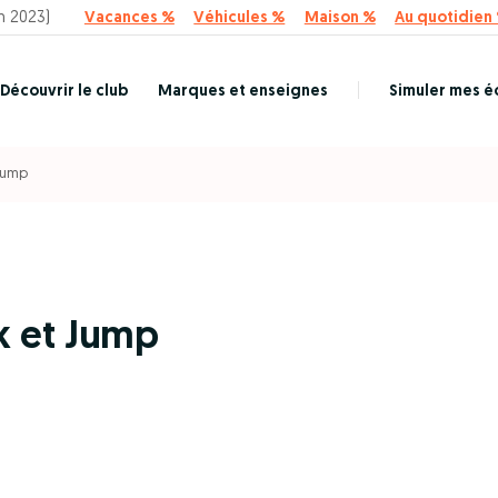
n 2023)
Vacances %
Véhicules %
Maison %
Au quotidien
Découvrir le club
Marques et enseignes
Simuler mes 
 Jump
rk et Jump