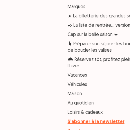
Marques
☀️ La billetterie des grandes s
✒️ La liste de rentrée… versi
Cap sur la belle saison ☀️
🧳 Préparer son séjour : les bo
de boucler les valises
🌨️ Réservez tôt, profitez pl
l’hiver
Vacances
Véhicules
Maison
Au quotidien
Loisirs & cadeaux
S’abonner à la newsletter