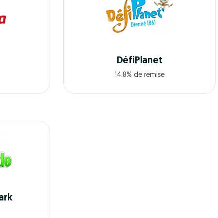
DéfiPlanet
14.8% de remise
ark