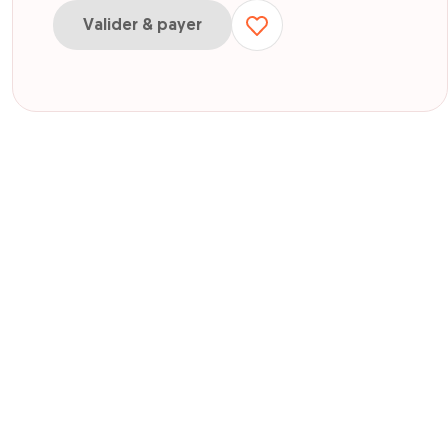
Valider & payer
ur enfant
ur adulte-