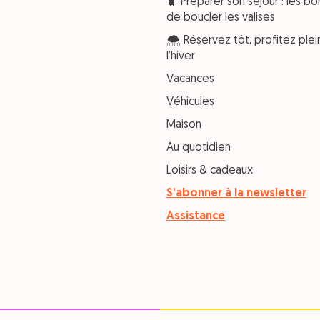
🧳 Préparer son séjour : les bo
de boucler les valises
🌨️ Réservez tôt, profitez pl
l’hiver
Vacances
Véhicules
Maison
Au quotidien
Loisirs & cadeaux
S’abonner à la newsletter
Assistance