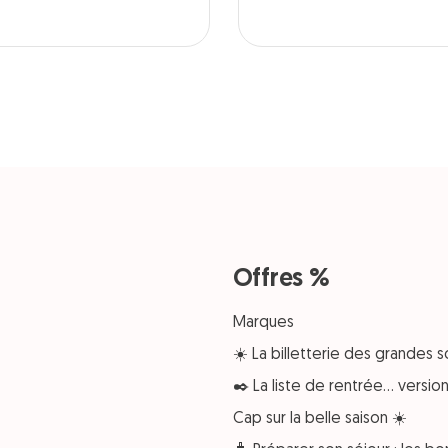
Offres %
Marques
☀️ La billetterie des grandes s
✒️ La liste de rentrée… versi
Cap sur la belle saison ☀️