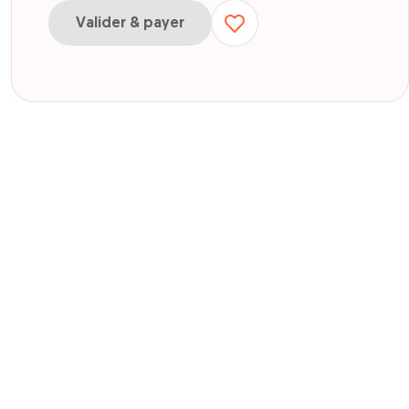
Valider & payer
our E-Carte cadeau de 100€