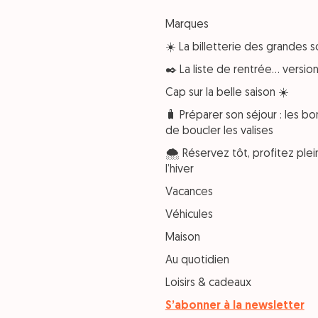
Marques
☀️ La billetterie des grandes s
✒️ La liste de rentrée… versi
Cap sur la belle saison ☀️
🧳 Préparer son séjour : les bo
de boucler les valises
🌨️ Réservez tôt, profitez pl
l’hiver
Vacances
Véhicules
Maison
Au quotidien
Loisirs & cadeaux
S’abonner à la newsletter