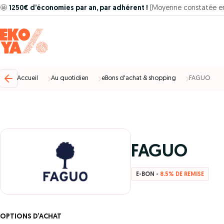
🤩
1250€ d’économies par an, par adhérent !
(Moyenne constatée e
Accueil
Au quotidien
eBons d'achat & shopping
FAGUO
FAGUO
E-BON -
8.5% DE REMISE
OPTIONS D’ACHAT