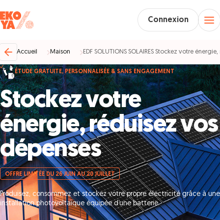
Connexion
Accueil
Maison
EDF SOLUTIONS SOLAIRES Stockez votre énergie,
ÉTUDE GRATUITE, PERSONNALISÉE & SANS ENGAGEMENT
Stockez votre
énergie, réduisez vos
dépenses
OFFRE LIMITÉE DU 26 JUIN AU 20 JUILLET
Produisez, consommez et stockez votre propre électricité grâce à une
installation photovoltaïque équipée d’une batterie.