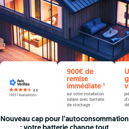
900€ de
U
remise
g
immédiate ¹
v
4.6
sur votre installation
pi
19657 évaluations
solaire avec batterie
d'
de stockage
dé
Nouveau cap pour l’autoconsommation
: votre batterie change tout