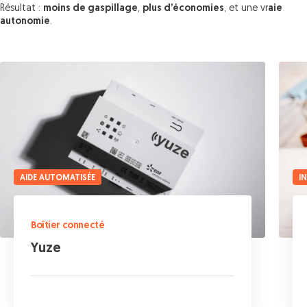
Résultat :
moins de gaspillage
,
plus d’économies
, et une vr
aie
autonomie
.
AIDE AUTOMATISÉE
I
Boîtier connecté
Yuze