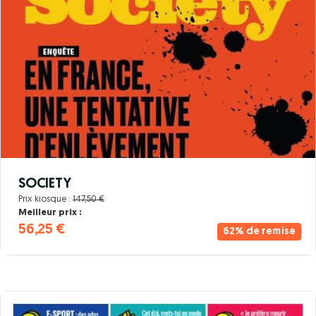
SOCIETY
Prix kiosque :
147,50 €
Meilleur prix :
56,25 €
62% de remise