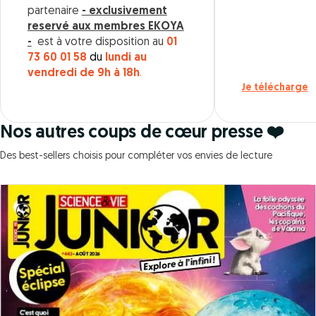
partenaire
- exclusivement
reservé aux membres EKOYA
-
est à votre disposition au
01
73 60 01 58
du
lundi au
vendredi de 9h à 18h
.
Je télécharge
Nos autres coups de cœur presse ❤️
Des best-sellers choisis pour compléter vos envies de lecture