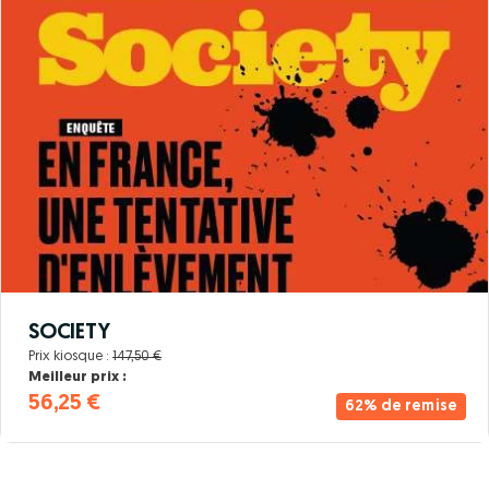
SOCIETY
Prix kiosque :
147,50 €
Meilleur prix :
56,25 €
62% de remise