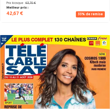
Prix kiosque :
63,70 €
Meilleur prix :
42,67 €
33% de remise