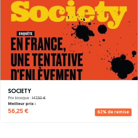
SOCIETY
Prix kiosque :
147,50 €
Meilleur prix :
56,25 €
62% de remise