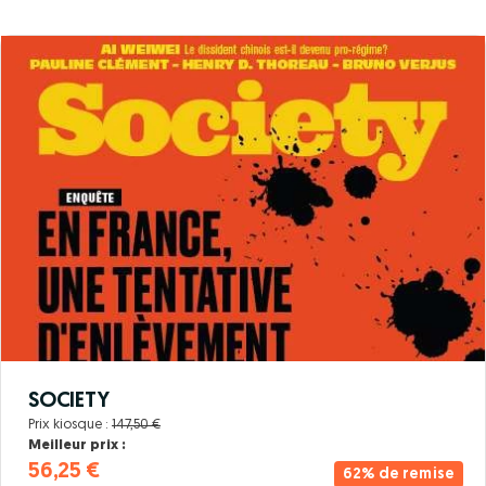
SOCIETY
Prix kiosque :
147,50 €
Meilleur prix :
56,25 €
62% de remise