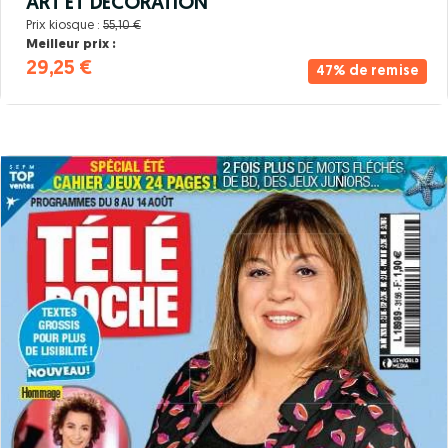
ART ET DECORATION
Prix kiosque :
55,10 €
Meilleur prix :
29,25 €
47% de remise