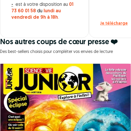
-
est à votre disposition au
01
73 60 01 58
du
lundi au
vendredi de 9h à 18h
.
Je télécharge
Nos autres coups de cœur presse ❤️
Des best-sellers choisis pour compléter vos envies de lecture