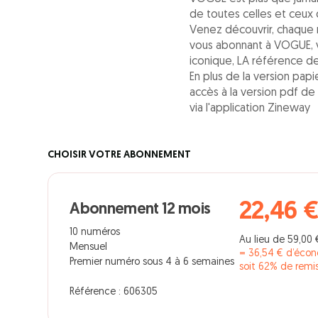
de toutes celles et ceux q
Venez découvrir, chaque mo
vous abonnant à VOGUE, 
iconique, LA référence d
En plus de la version pa
accès à la version pdf de
via l'application Zineway
CHOISIR VOTRE ABONNEMENT
22,46 
Abonnement 12 mois
10 numéros
Au lieu de 59,00 
Mensuel
= 36,54 € d’éco
Premier numéro sous 4 à 6 semaines
soit 62% de remi
Référence : 606305