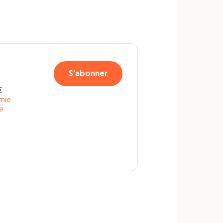
S'abonner
€
mie
e