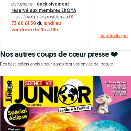
partenaire
- exclusivement
reservé aux membres EKOYA
-
est à votre disposition au
01
73 60 01 58
du
lundi au
vendredi de 9h à 18h
.
Je télécharge
Nos autres coups de cœur presse ❤️
Des best-sellers choisis pour compléter vos envies de lecture