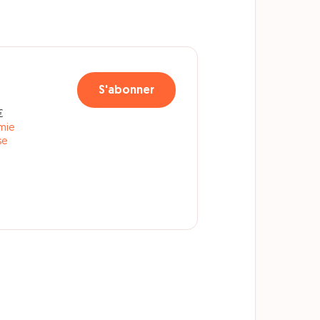
S'abonner
€
mie
se