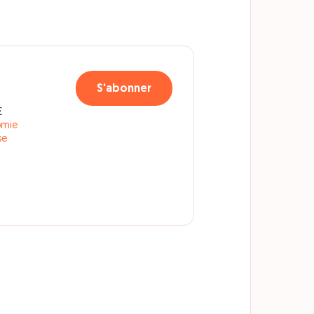
S'abonner
€
omie
se