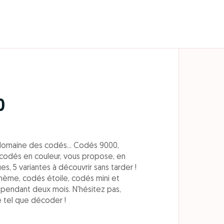
0
domaine des codés... Codés 9000,
codés en couleur, vous propose, en
ues, 5 variantes à découvrir sans tarder !
thème, codés étoile, codés mini et
r pendant deux mois. N'hésitez pas,
 tel que décoder !