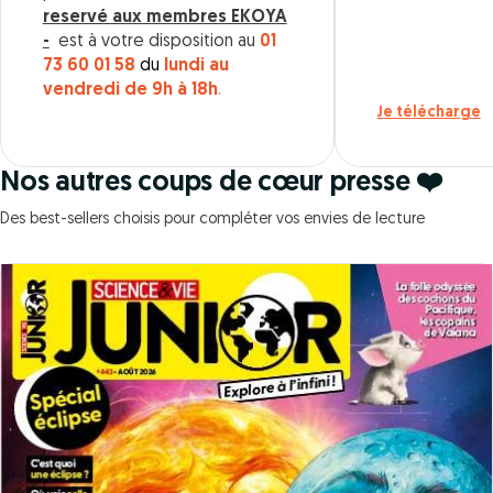
reservé aux membres EKOYA
-
est à votre disposition au
01
73 60 01 58
du
lundi au
vendredi de 9h à 18h
.
Je télécharge
Nos autres coups de cœur presse ❤️
Des best-sellers choisis pour compléter vos envies de lecture