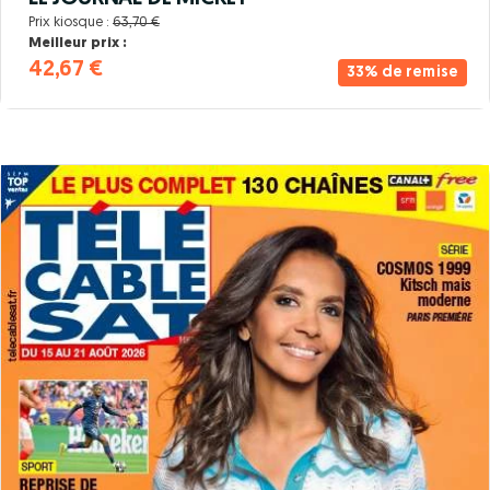
Prix kiosque :
63,70 €
Meilleur prix :
42,67 €
33% de remise