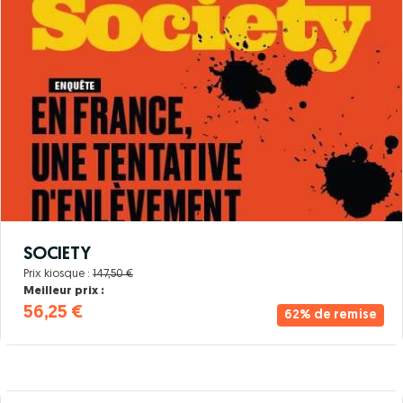
SOCIETY
Prix kiosque :
147,50 €
Meilleur prix :
56,25 €
62% de remise