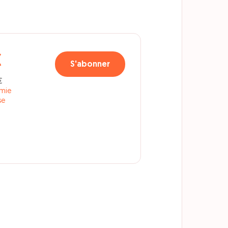
€
S'abonner
€
omie
se