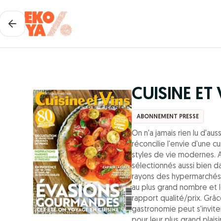
CUISINE ET
ABONNEMENT PRESSE
On n'a jamais rien lu d'aus
réconcilie l'envie d'une c
styles de vie modernes. Ai
sélectionnés aussi bien dan
rayons des hypermarchés.
au plus grand nombre et le
rapport qualité/prix. Grâc
gastronomie peut s'inviter
pour leur plus grand plaisir