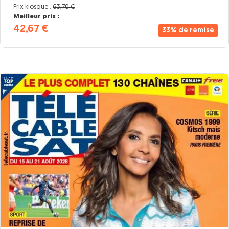
Prix kiosque :
63,70 €
Meilleur prix :
42,67 €
33% de remise