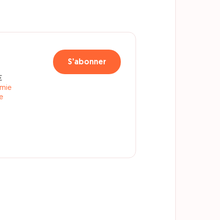
S'abonner
€
omie
e