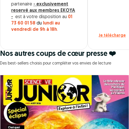
partenaire
- exclusivement
reservé aux membres EKOYA
-
est à votre disposition au
01
73 60 01 58
du
lundi au
vendredi de 9h à 18h
.
Je télécharge
Nos autres coups de cœur presse ❤️
Des best-sellers choisis pour compléter vos envies de lecture