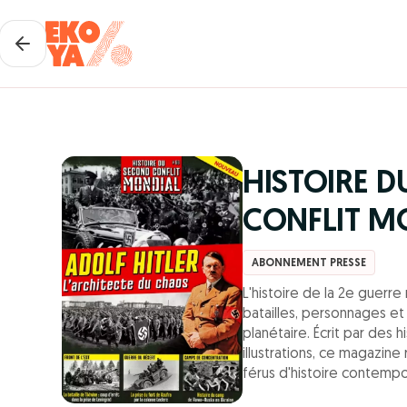
HISTOIRE 
CONFLIT M
ABONNEMENT PRESSE
L'histoire de la 2e guerr
batailles, personnages e
planétaire. Écrit par des 
illustrations, ce magazin
férus d'histoire contempo