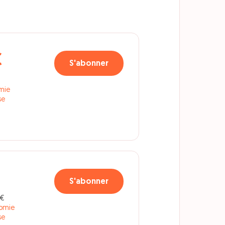
€
S'abonner
€
omie
se
S'abonner
 €
nomie
se