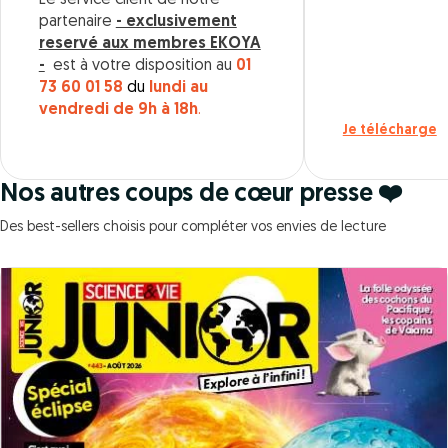
Le service client de notre
partenaire
- exclusivement
reservé aux membres EKOYA
-
est à votre disposition au
01
73 60 01 58
du
lundi au
vendredi de 9h à 18h
.
Je télécharge
Nos autres coups de cœur presse ❤️
Des best-sellers choisis pour compléter vos envies de lecture