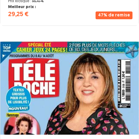
Prix kiosque :
55,10 €
Meilleur prix :
29,25 €
47% de remise