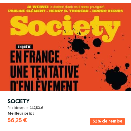
SOCIETY
Prix kiosque :
147,50 €
Meilleur prix :
56,25 €
62% de remise