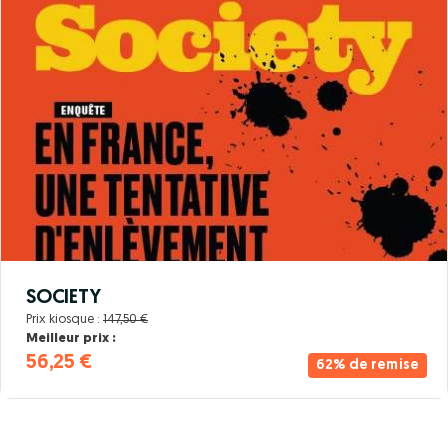
SOCIETY
Prix kiosque :
147,50 €
Meilleur prix :
56,25 €
62% de remise