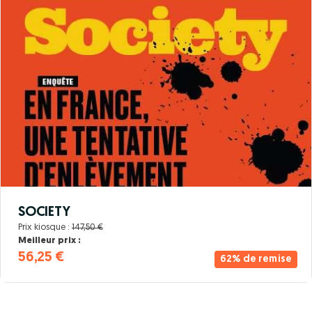
SOCIETY
Prix kiosque :
147,50 €
Meilleur prix :
56,25 €
62% de remise