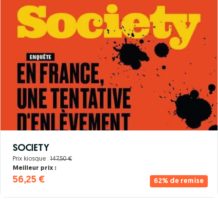
SOCIETY
Prix kiosque :
147,50 €
Meilleur prix :
56,25 €
62% de remise