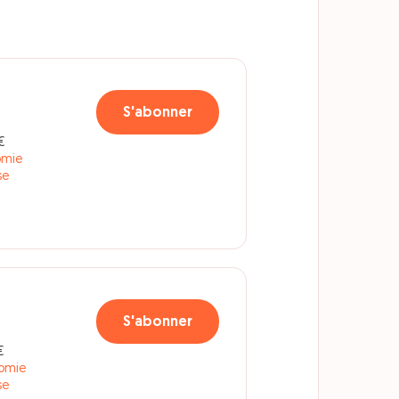
S'abonner
€
omie
se
S'abonner
€
nomie
se