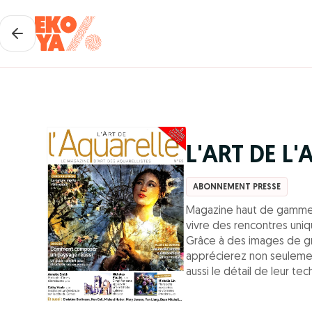
L'ART DE L
ABONNEMENT PRESSE
Magazine haut de gamme, 
vivre des rencontres uniqu
Grâce à des images de gr
apprécierez non seulemen
aussi le détail de leur tec