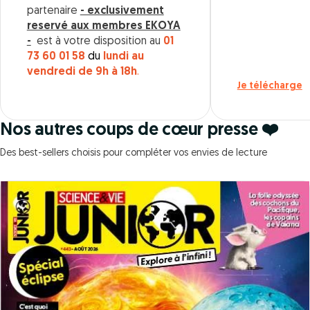
partenaire
- exclusivement
reservé aux membres EKOYA
-
est à votre disposition au
01
73 60 01 58
du
lundi au
vendredi de 9h à 18h
.
Je télécharge
Nos autres coups de cœur presse ❤️
Des best-sellers choisis pour compléter vos envies de lecture