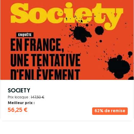
SOCIETY
Prix kiosque :
147,50 €
Meilleur prix :
56,25 €
62% de remise