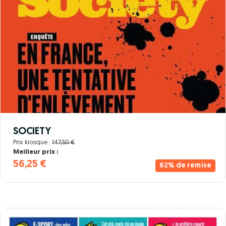
SOCIETY
Prix kiosque :
147,50 €
Meilleur prix :
56,25 €
62% de remise