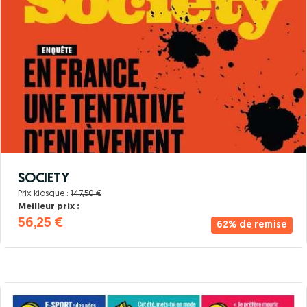
SOCIETY
Prix kiosque :
147,50 €
Meilleur prix :
56,25 €
62% de remise