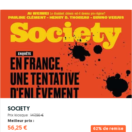
SOCIETY
Prix kiosque :
147,50 €
Meilleur prix :
56,25 €
62% de remise