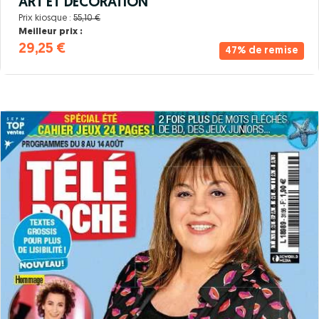
ART ET DECORATION
Prix kiosque :
55,10 €
Meilleur prix :
29,25 €
47% de remise