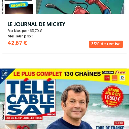
LE JOURNAL DE MICKEY
Prix kiosque :
63,70 €
Meilleur prix :
42,67 €
33% de remise