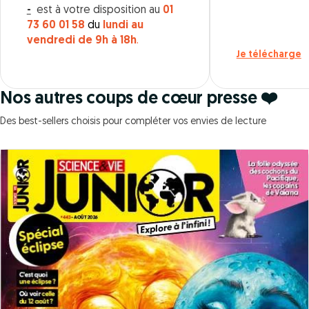
-
est à votre disposition au
01
73 60 01 58
du
lundi au
vendredi de 9h à 18h
.
Je télécharge
Nos autres coups de cœur presse ❤️
Des best-sellers choisis pour compléter vos envies de lecture