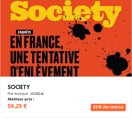
SOCIETY
Prix kiosque :
147,50 €
Meilleur prix :
56,25 €
62% de remise