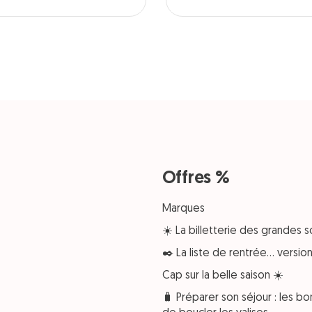
Offres %
Marques
☀️ La billetterie des grandes s
✒️ La liste de rentrée… versi
Cap sur la belle saison ☀️
🧳 Préparer son séjour : les bo