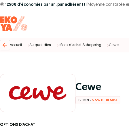
🤩
1250€ d’économies par an, par adhérent !
(Moyenne constatée e
Accueil
Au quotidien
eBons d'achat & shopping
Cewe
Cewe
E-BON -
5.5% DE REMISE
OPTIONS D’ACHAT