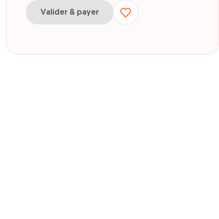
Valider & payer
our E-carte cadeau 50€