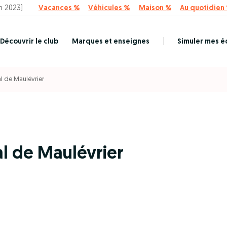
n 2023)
Vacances %
Véhicules %
Maison %
Au quotidien
Découvrir le club
Marques et enseignes
Simuler mes 
al de Maulévrier
al de Maulévrier