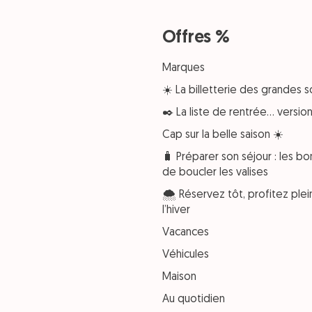
Offres %
Marques
☀️ La billetterie des grandes s
✒️ La liste de rentrée… versi
Cap sur la belle saison ☀️
🧳 Préparer son séjour : les bo
de boucler les valises
🌨️ Réservez tôt, profitez pl
l’hiver
Vacances
Véhicules
Maison
Au quotidien