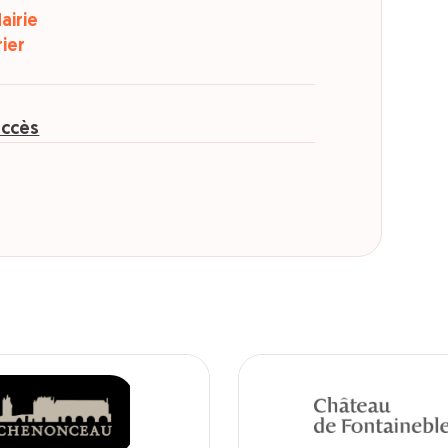
airie
ier
accès