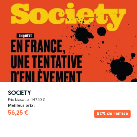
SOCIETY
Prix kiosque :
147,50 €
Meilleur prix :
56,25 €
62% de remise