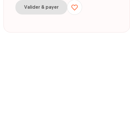
Valider & payer
our E-carte cadeau 50€
ur E-carte cadeau 100€