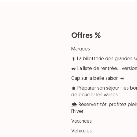
Offres %
Marques
☀️ La billetterie des grandes s
✒️ La liste de rentrée… versi
Cap sur la belle saison ☀️
🧳 Préparer son séjour : les bo
de boucler les valises
🌨️ Réservez tôt, profitez pl
l’hiver
Vacances
Véhicules