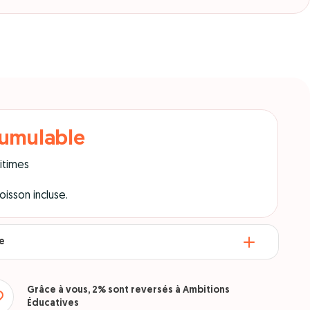
cumulable
ritimes
isson incluse.
re
Grâce à vous, 2% sont reversés à Ambitions
Éducatives