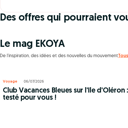
du Mékong
Des offres qui pourraient vo
10% DE REMISE ET -5% EN + EN RÉSERVANT AVANT
LE 31/10/2026
Le mag EKOYA
De l’inspiration, des idées et des nouvelles du mouvement
Tous
Voyage
06/07/2026
Club Vacances Bleues sur l'Ile d'Oléron 
testé pour vous !