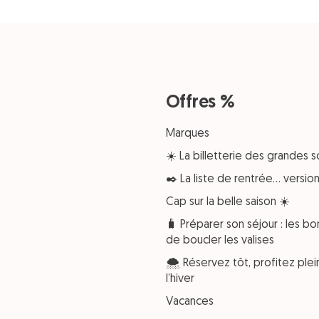
Offres %
Marques
☀️ La billetterie des grandes s
✒️ La liste de rentrée… versi
Cap sur la belle saison ☀️
🧳 Préparer son séjour : les bo
de boucler les valises
🌨️ Réservez tôt, profitez pl
l’hiver
Vacances