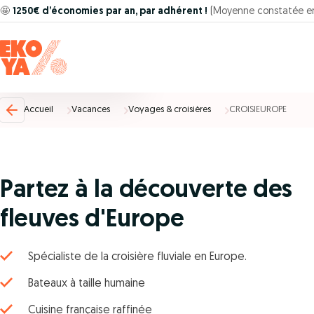
🤩
1250€ d’économies par an, par adhérent !
(Moyenne constatée e
Accueil
Vacances
Voyages & croisières
CROISIEUROPE
Partez à la découverte des
fleuves d'Europe
Spécialiste de la croisière fluviale en Europe.
Bateaux à taille humaine
Cuisine française raffinée