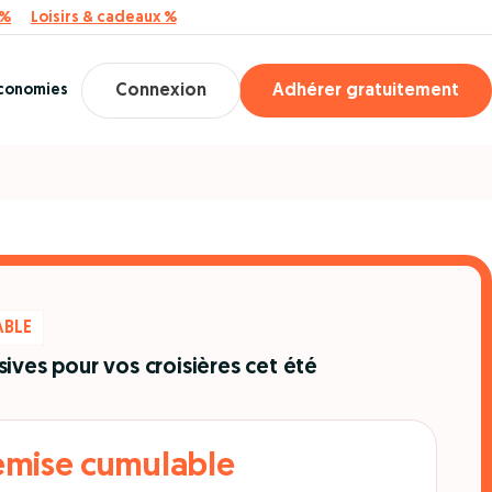
 %
Loisirs & cadeaux %
économies
Connexion
Adhérer gratuitement
ABLE
ives pour vos croisières cet été
remise cumulable