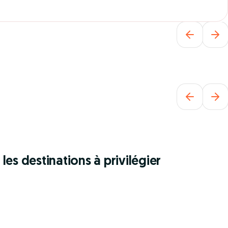
partir cet hiver
JUSQU’À -250 € PAR PERSONNE CUMULABLES
les destinations à privilégier