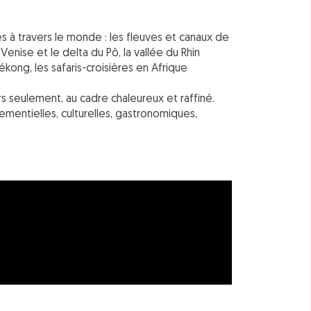
es à travers le monde : les fleuves et canaux de
Venise et le delta du Pô, la vallée du Rhin
Mékong, les safaris-croisières en Afrique
rs seulement, au cadre chaleureux et raffiné.
mentielles, culturelles, gastronomiques,
2 OFFRES EN COURS
PRIMOS CLUBS : Preums pour