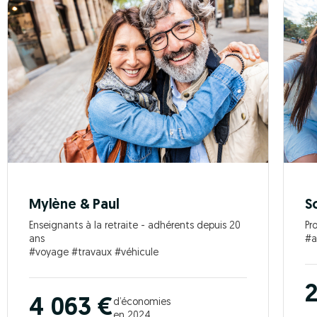
Mylène & Paul
S
Enseignants à la retraite - adhérents depuis 20
Pr
ans
#a
#voyage #travaux #véhicule
2
4 063 €
d’économies
en 2024