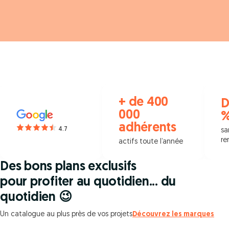
+ de 400
D
000
adhérents
4.7
sa
re
actifs toute l’année
Des bons plans exclusifs
pour profiter au quotidien... du
quotidien 😉
Un catalogue au plus près de vos projets
Découvrez les marques