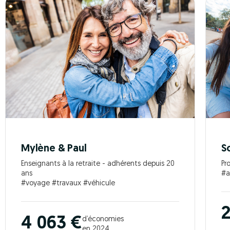
Mylène & Paul
S
Enseignants à la retraite - adhérents depuis 20
Pr
ans
#a
#voyage #travaux #véhicule
2
4 063 €
d’économies
en 2024