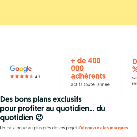
+ de 400
D
000
adhérents
4.7
sa
re
actifs toute l’année
Des bons plans exclusifs
pour profiter au quotidien... du
quotidien 😉
Un catalogue au plus près de vos projets
Découvrez les marques