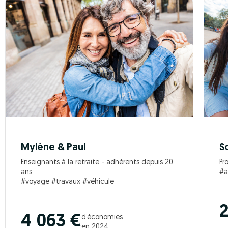
Mylène & Paul
S
Enseignants à la retraite - adhérents depuis 20
Pr
ans
#a
#voyage #travaux #véhicule
2
4 063 €
d’économies
en 2024