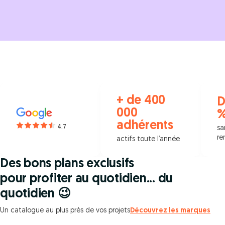
+ de 400
D
000
adhérents
4.7
sa
re
actifs toute l’année
Des bons plans exclusifs
pour profiter au quotidien... du
quotidien 😉
Un catalogue au plus près de vos projets
Découvrez les marques