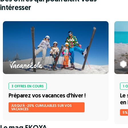
intéresser
3 OFFRES EN COURS
1 
Préparez vos vacances d'hiver !
Le 
en 
JUSQU'À -20% CUMULABLES SUR VOS
VACANCES
5%