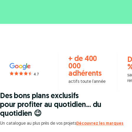
+ de 400
D
000
adhérents
4.7
sa
re
actifs toute l’année
Des bons plans exclusifs
pour profiter au quotidien... du
quotidien 😉
Un catalogue au plus près de vos projets
Découvrez les marques