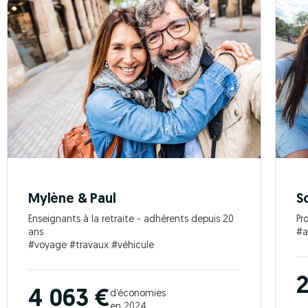
Mylène & Paul
S
Enseignants à la retraite - adhérents depuis 20
Pr
ans
#a
#voyage #travaux #véhicule
2
4 063 €
d’économies
en 2024